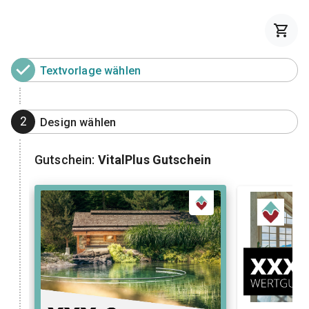
Textvorlage wählen
2
Design wählen
Gutschein:
VitalPlus Gutschein